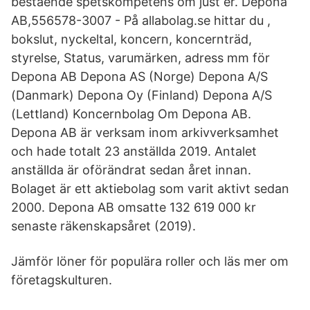
bestående spetskompetens om just er. Depona
AB,556578-3007 - På allabolag.se hittar du ,
bokslut, nyckeltal, koncern, koncernträd,
styrelse, Status, varumärken, adress mm för
Depona AB Depona AS (Norge) Depona A/S
(Danmark) Depona Oy (Finland) Depona A/S
(Lettland) Koncernbolag Om Depona AB.
Depona AB är verksam inom arkivverksamhet
och hade totalt 23 anställda 2019. Antalet
anställda är oförändrat sedan året innan.
Bolaget är ett aktiebolag som varit aktivt sedan
2000. Depona AB omsatte 132 619 000 kr
senaste räkenskapsåret (2019).
Jämför löner för populära roller och läs mer om
företagskulturen.