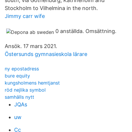
south, via Gothenburg, Katrineholm and
Stockholm to Vilhelmina in the north.
Jimmy carr wife
0 anställda. Omsättning.
Ansök. 17 mars 2021.
Östersunds gymnasieskola lärare
ny epostadress
bure equity
kungsholmens hemtjanst
röd nejlika symbol
samhälls nytt
JQAs
uw
Cc