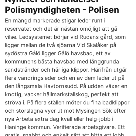
Polismyndigheten - Polisen
En mängd markerade stigar leder runt i
reservatet och det är nästan omöjligt att gå
vilse. Ledsystemet börjar vid Rudans gård, som
ligger mellan de två sjöarna Vid Skälåker på
sydöstra Gålö ligger Gålö havsbad, ett av
kommunens bästa havsbad med långgrunda
sandstränder och härliga klippor. Härifrån utgår
flera vandringsleder och en av dem leder ut på
den långsmala Havtornsudd. På udden växer en
knotig, vacker hällmarkstallskog, perfekt att
ströva i. På flera ställen möter du fina badklippor
och storslagna vyer ut mot Mysingen Sök efter
nya Arbeta extra dag kväll eller helg-jobb i
Haninge kommun. Verifierade arbetsgivare. Ett
gratis, snabbt och enkelt sätt att hitta ett jobb