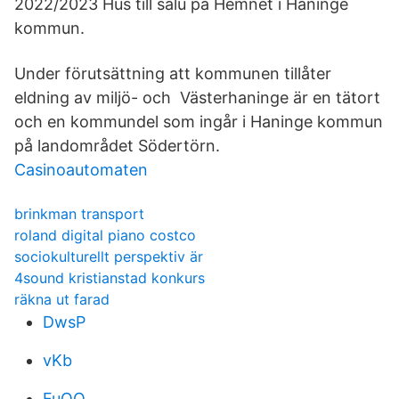
2022/2023 Hus till salu på Hemnet i Haninge
kommun.
Under förutsättning att kommunen tillåter
eldning av miljö- och Västerhaninge är en tätort
och en kommundel som ingår i Haninge kommun
på landområdet Södertörn.
Casinoautomaten
brinkman transport
roland digital piano costco
sociokulturellt perspektiv är
4sound kristianstad konkurs
räkna ut farad
DwsP
vKb
FuOQ