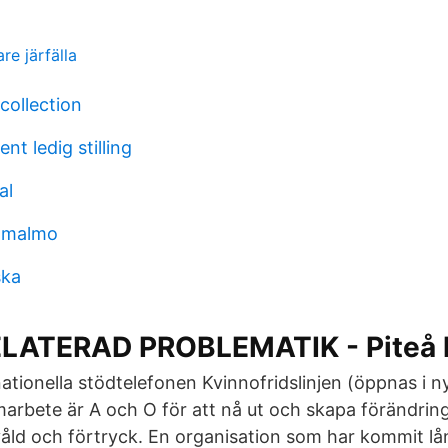
e järfälla
collection
ent ledig stilling
al
e malmo
ska
LATERAD PROBLEMATIK - Piteå
tionella stödtelefonen Kvinnofridslinjen (öppnas i ny
bete är A och O för att nå ut och skapa förändring
åld och förtryck. En organisation som har kommit lång