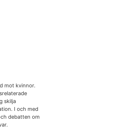
d mot kvinnor.
srelaterade
 skilja
ation. I och med
och debatten om
var.