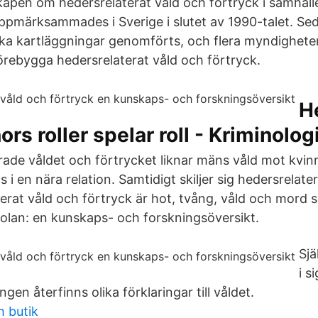
apen om hedersrelaterat våld och förtryck i samhälle
uppmärksammades i Sverige i slutet av 1990-talet. Se
ika kartläggningar genomförts, och flera myndighet
förebygga hedersrelaterat våld och förtryck.
H
ors roller spelar roll - Kriminolog
rade våldet och förtrycket liknar mäns våld mot kvi
s i en nära relation. Samtidigt skiljer sig hedersrelate
erat våld och förtryck är hot, tvång, våld och mord 
skolan: en kunskaps- och forskningsöversikt.
Sjä
i s
gen återfinns olika förklaringar till våldet.
h butik