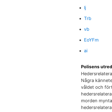
lj
Trb
vb
EoYFm
ai
Polisens utred
Hedersrelatera
Några kännete
våldet och för
hedersrelatera
morden myntad
hedersrelaterat