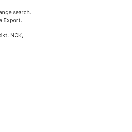
ange search.
e Export.
sikt. NCK,