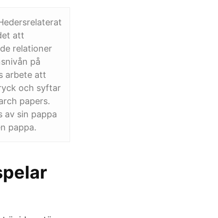
“Hedersrelaterat
et att
de relationer
nsnivån på
 arbete att
ryck och syftar
earch papers.
s av sin pappa
en pappa.
spelar