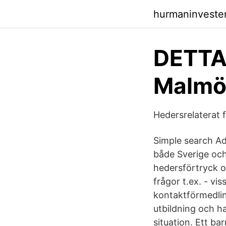
hurmaninveste
DETTA
Malmö 
Hedersrelaterat 
Simple search Ad
både Sverige och
hedersförtryck o
frågor t.ex. - vi
kontaktförmedlin
utbildning och ha
situation. Ett bar