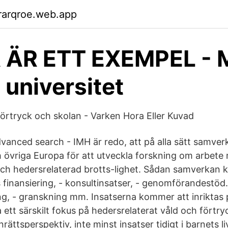
rarqroe.web.app
 ÄR ETT EXEMPEL - 
universitet
förtryck och skolan - Varken Hora Eller Kuvad
vanced search - IMH är redo, att på alla sätt samver
 övriga Europa för att utveckla forskning om arbete
ch hedersrelaterad brotts-lighet. Sådan samverkan 
ss finansiering, - konsultinsatser, - genomförandestöd.
g, - granskning mm. Insatserna kommer att inriktas
 ett särskilt fokus på hedersrelaterat våld och förtr
nrättsperspektiv, inte minst insatser tidigt i barnets liv