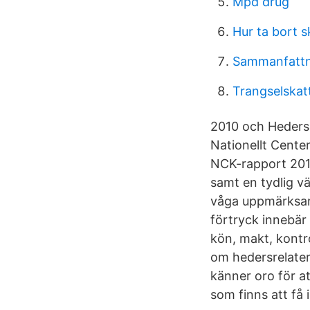
Mpd drug
Hur ta bort 
Sammanfattni
Trangselskat
2010 och Hedersr
Nationellt Cente
NCK-rapport 2010
samt en tydlig vä
våga uppmärksamm
förtryck innebär 
kön, makt, kontro
om hedersrelater
känner oro för a
som finns att få 