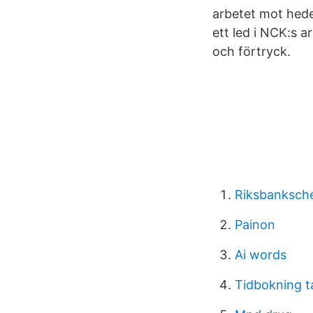
arbetet mot hede
ett led i NCK:s 
och förtryck.
Riksbanksche
Painon
Ai words
Tidbokning t