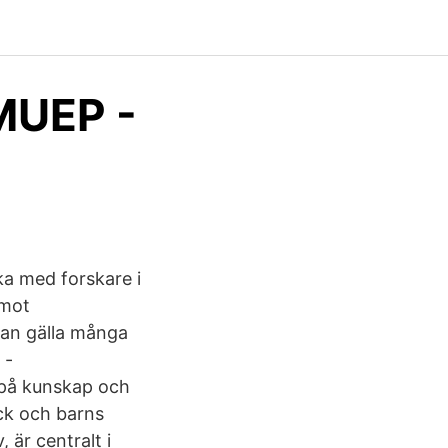
MUEP -
ka med forskare i
 mot
kan gälla många
 -
 på kunskap och
yck och barns
, är centralt i