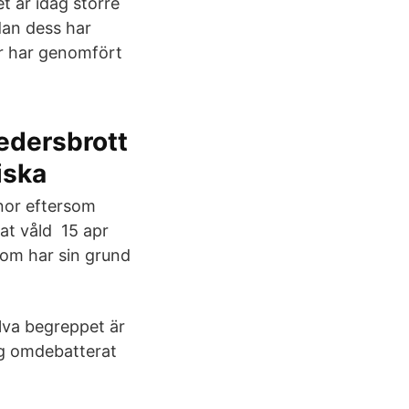
t är idag större
dan dess har
er har genomfört
edersbrott
iska
nnor eftersom
rat våld 15 apr
som har sin grund
lva begreppet är
ig omdebatterat