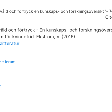
Ch
Cit
våld och förtryck - En kunskaps- och forskningsöver
m för kvinnofrid. Ekström, V. (2016).
litteratur
de lerum
g