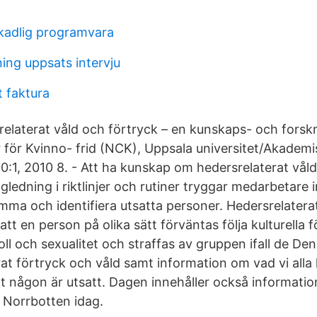
skadlig programvara
ng uppsats intervju
t faktura
elaterat våld och förtryck – en kunskaps- och forskn
r för Kvinno- frid (NCK), Uppsala universitet/Akademi
:1, 2010 8. - Att ha kunskap om hedersrelaterat våld
gledning i riktlinjer och rutiner tryggar medarbetare
a och identifiera utsatta personer. Hedersrelatera
att en person på olika sätt förväntas följa kulturella 
ll och sexualitet och straffas av gruppen ifall de De
at förtryck och våld samt information om vad vi alla
tt någon är utsatt. Dagen innehåller också informatio
i Norrbotten idag.