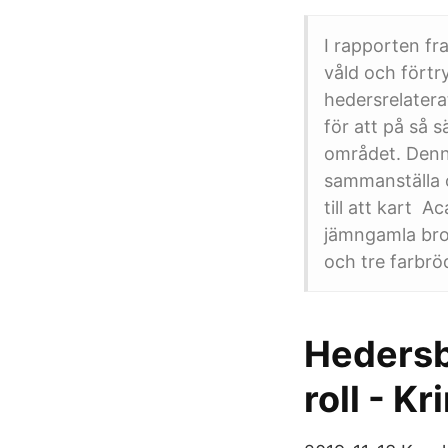
I rapporten fr
våld och förtr
hedersrelatera
för att på så 
området. Denna
sammanställa o
till att kart ­
jämngamla bro
och tre farbr
Hedersbr
roll - K