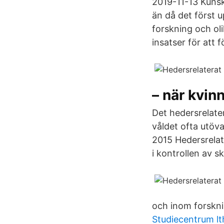
2019-11-13 Kunsk
än då det först 
forskning och ol
insatser för att 
– när kvinn
Det hedersrelate
våldet ofta utöva
2015 Hedersrelat
i kontrollen av 
och inom forsknin
Studiecentrum lt