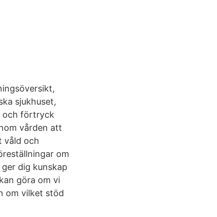
ingsöversikt,
ska sjukhuset,
 och förtryck
 inom vården att
t våld och
föreställningar om
n ger dig kunskap
 kan göra om vi
n om vilket stöd