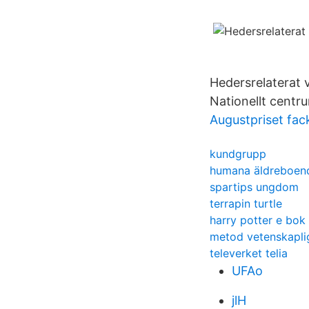
Hedersrelaterat 
Nationellt centru
Augustpriset fack
kundgrupp
humana äldreboen
spartips ungdom
terrapin turtle
harry potter e bok
metod vetenskapli
televerket telia
UFAo
jlH