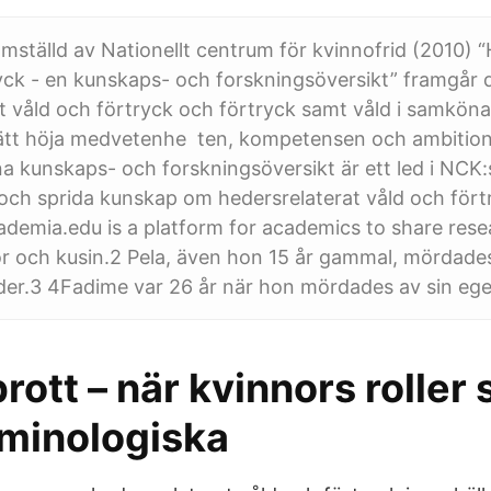
amställd av Nationellt centrum för kvinnofrid (2010) 
yck - en kunskaps- och forskningsöversikt” framgår d
t våld och förtryck och förtryck samt våld i samköna
sätt höja medvetenhe ­ ten, kompetensen och ambitio
 kunskaps- och forskningsöversikt är ett led i NCK:s
ch sprida kunskap om hedersrelaterat våld och fört
 Academia.edu is a platform for academics to share res
r och kusin.2 Pela, även hon 15 år gammal, mördade
öder.3 4Fadime var 26 år när hon mördades av sin eg
ott – när kvinnors roller 
riminologiska