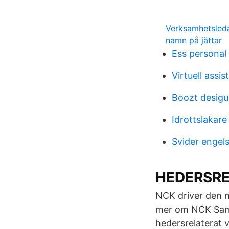
Verksamhetsledar
namn på jättar
Ess personal 
Virtuell assist
Boozt desigu
Idrottslakar
Svider engel
HEDERSRE
NCK driver den na
mer om NCK Samar
hedersrelaterat v