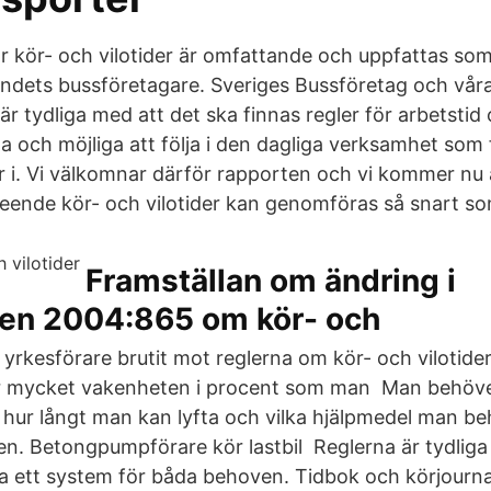
ör kör- och vilotider är omfattande och uppfattas s
andets bussföretagare. Sveriges Bussföretag och vår
 tydliga med att det ska finnas regler för arbetstid 
ga och möjliga att följa i den dagliga verksamhet som
r i. Vi välkomnar därför rapporten och vi kommer nu 
seende kör- och vilotider kan genomföras så snart so
Framställan om ändring i
gen 2004:865 om kör- och
yrkesförare brutit mot reglerna om kör- och vilotide
r mycket vakenheten i procent som man Man behöv
hur långt man kan lyfta och vilka hjälpmedel man b
ten. Betongpumpförare kör lastbil Reglerna är tydliga
 ett system för båda behoven. Tidbok och körjourna