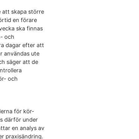
e att skapa större
örtid en förare
rvecka ska finnas
s- och
a dagar efter att
får användas ute
och säger att de
ntrollera
ör- och
lerna för kör-
es därför under
ttar en analys av
r praxisändring.