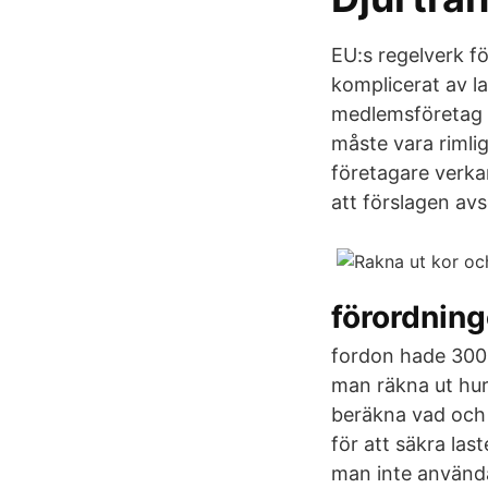
EU:s regelverk f
komplicerat av l
medlemsföretag är
måste vara rimli
företagare verka
att förslagen av
förordnin
fordon hade 300 
man räkna ut hu
beräkna vad och 
för att säkra las
man inte använda