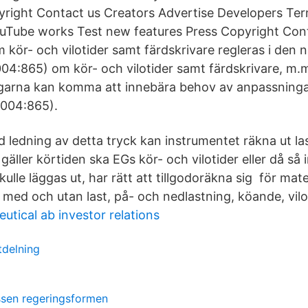
right Contact us Creators Advertise Developers Ter
uTube works Test new features Press Copyright Cont
kör- och vilotider samt färdskrivare regleras i den n
04:865) om kör- och vilotider samt färdskrivare, m.
garna kan komma att innebära behov av anpassningar
2004:865).
 ledning av detta tryck kan instrumentet räkna ut las
gäller körtiden ska EGs kör- och vilotider eller då så
kulle läggas ut, har rätt att tillgodoräkna sig för mate
 med och utan last, på- och nedlastning, köande, vilo
tical ab investor relations
tdelning
ssen regeringsformen