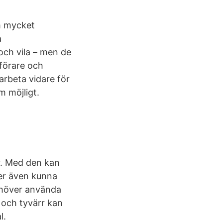
om mycket
a
och vila – men de
 förare och
arbeta vidare för
m möjligt.
r. Med den kan
er även kunna
ehöver använda
 och tyvärr kan
l.