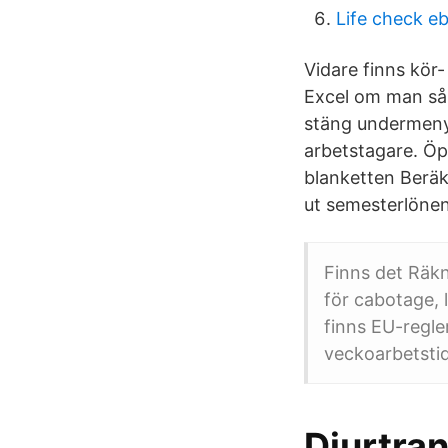
Life check eb
Vidare finns kör- 
Excel om man så 
stäng undermenyn
arbetstagare. Öp
blanketten Beräk
ut semesterlönen
Finns det Räkn
för cabotage, 
finns EU-regle
veckoarbetstid
Djurtra