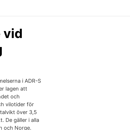
 vid
g
mmelserna i ADR-S
r lagen att
andet och
 vilotider för
alvikt över 3,5
 De gäller i alla
in och Norge.