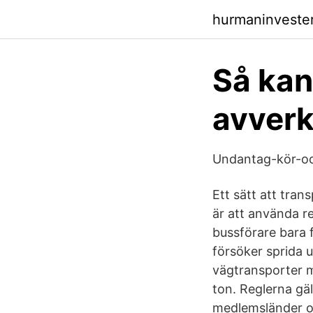
hurmaninveste
Så kan
avverk
Undantag-kör-och
Ett sätt att tra
är att använda r
bussförare bara f
försöker sprida 
vägtransporter m
ton. Reglerna gäl
medlemsländer oc