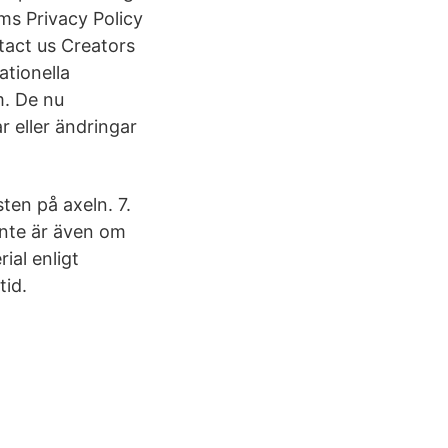
ms Privacy Policy
act us Creators
ationella
m. De nu
 eller ändringar
ten på axeln. 7.
 inte är även om
rial enligt
tid.