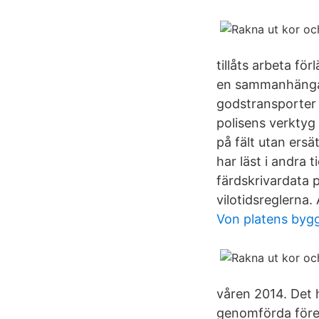
tillåts arbeta fö
en sammanhängand
godstransporter 
polisens verktyg 
på fält utan ersä
har läst i andra 
färdskrivardata p
vilotidsreglerna. 
Von platens byg
våren 2014. Det 
genomförda föret