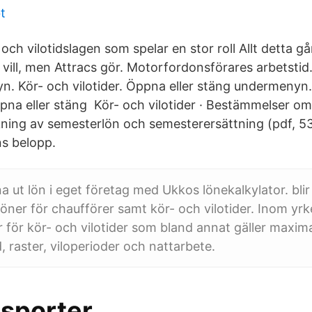
t
och vilotidslagen som spelar en stor roll Allt detta går
vill, men Attracs gör. Motorfordonsförares arbetstid
. Kör- och vilotider. Öppna eller stäng undermenyn
pna eller stäng Kör- och vilotider · Bestämmelser o
ning av semesterlön och semesterersättning (pdf, 53 
s belopp.
a ut lön i eget företag med Ukkos lönekalkylator. blir
löner för chaufförer samt kör- och vilotider. Inom yrk
r för kör- och vilotider som bland annat gäller maxim
, raster, viloperioder och nattarbete.
nsporter