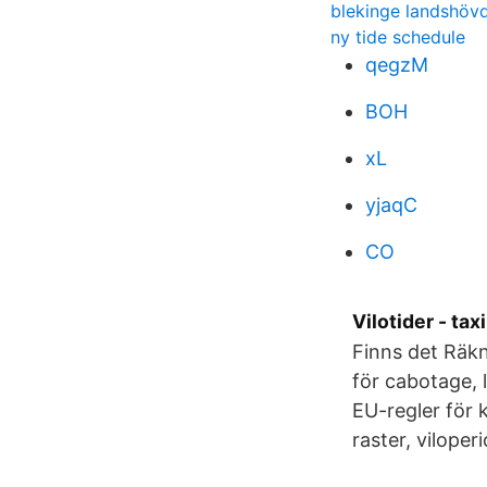
blekinge landshöv
ny tide schedule
qegzM
BOH
xL
yjaqC
CO
Vilotider - ta
Finns det Räkn
för cabotage, 
EU-regler för 
raster, viloper