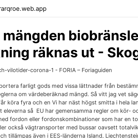
rarqroe.web.app
 mängden biobränsle
ning räknas ut - Sko
-vilotider-corona-1 - FORIA – Foriaguiden
nsportera farligt gods med vissa lättnader från bestä
eglerna om värdeberäknad mängd. Så vitt jag vet säge
år köra fyra och en Vi har näst högst smitta i hela l
ut eleverna så EU har gemensamma regler om kör- och
ed fordon eller fordonskombinationer som har en tot
ler också vägtransporter med bussar oavsett totalvikt.
h tillämpas även i EES-länderna Island, Liechtenste