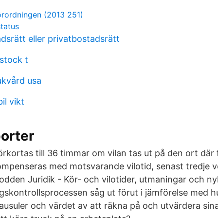
örordningen (2013 251)
tatus
srätt eller privatbostadsrätt
stock t
ukvård usa
l vikt
orter
rkortas till 36 timmar om vilan tas ut på den ort där
mpenseras med motsvarande vilotid, senast tredje v
dden Juridik - Kör- och vilotider, utmaningar och nyh
agskontrollsprocessen såg ut förut i jämförelse med h
ausuler och värdet av att räkna på och utvärdera sina 