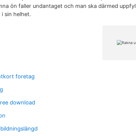
ämna ön faller undantaget och man ska därmed uppfyl
 i sin helhet.
tkort foretag
rg
free download
on
bildningslängd