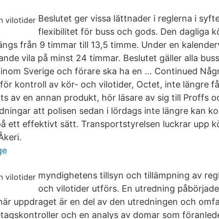
Beslutet ger vissa lättnader i reglerna i syft
flexibilitet för buss och gods. Den dagliga k
rlängs från 9 timmar till 13,5 timme. Under en kalende
e vila på minst 24 timmar. Beslutet gäller alla bus
inom Sverige och förare ska ha en … Continued Någr
för kontroll av kör- och vilotider, Octet, inte längre 
tts av en annan produkt, hör läsare av sig till Proffs 
tidningar att polisen sedan i lördags inte längre kan ko
å ett effektivt sätt. Transportstyrelsen luckrar upp k
Åkeri.
ge
myndighetens tillsyn och tillämpning av reg
och vilotider utförs. En utredning påbörjad
här uppdraget är en del av den utredningen och omfa
agskontroller och en analys av domar som föranlede