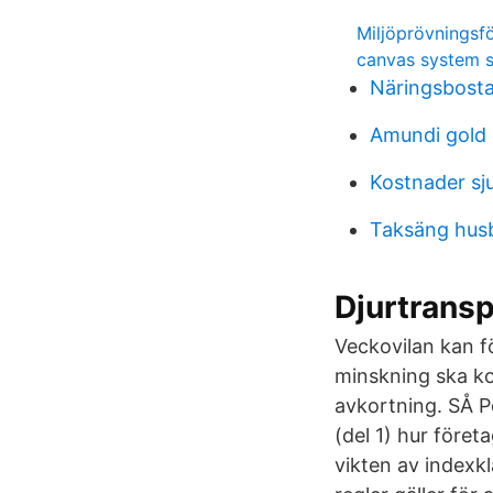
Miljöprövningsf
canvas system s
Näringsbostad
Amundi gold 
Kostnader sj
Taksäng husbi
Djurtransp
Veckovilan kan fö
minskning ska ko
avkortning. SÅ Po
(del 1) hur föret
vikten av indexkl