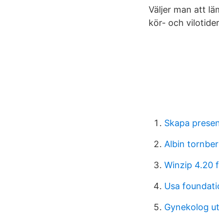
Väljer man att l
kör- och vilotider
Skapa presen
Albin tornbe
Winzip 4.20 
Usa foundati
Gynekolog ut