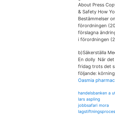
About Press Copy
& Safety How Yo
Bestämmelser om 
förordningen (20
förslagna ändrin
i förordningen (
b)Säkerställa Med
En dolly När det 
fridag trots det s
följande: körning
Oasmia pharmaceu
handelsbanken a u
lars aspling
jobbsafari mora
lagstiftningsproce