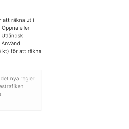
 att räkna ut i
. Öppna eller
. Utländsk
m Använd
kt) för att räkna
 det nya regler
estrafiken
al