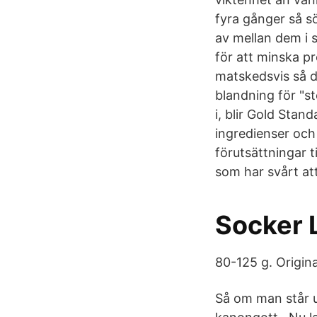
fyra gånger så s
av mellan dem i 
för att minska 
matskedsvis så do
blandning för "st
i, blir Gold Stan
ingredienser och 
förutsättningar t
som har svårt att
Socker 
80-125 g. Origina
Så om man står u