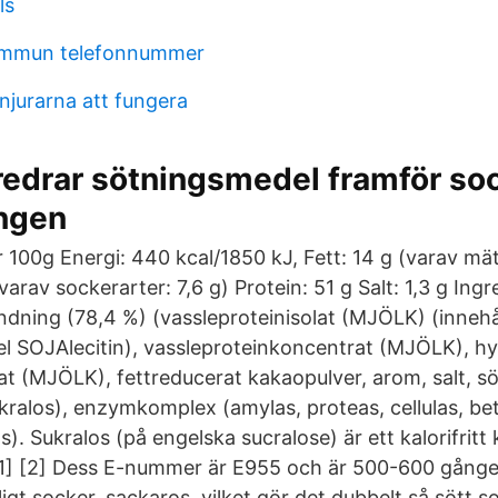
ls
ommun telefonnummer
 njurarna att fungera
föredrar sötningsmedel framför so
ngen
100g Energi: 440 kcal/1850 kJ, Fett: 14 g (varav mätt
varav sockerarter: 7,6 g) Protein: 51 g Salt: 1,3 g In
ndning (78,4 %) (vassleproteinisolat (MJÖLK) (innehå
 SOJAlecitin), vassleproteinkoncentrat (MJÖLK), hy
lat (MJÖLK), fettreducerat kakaopulver, arom, salt, 
kralos), enzymkomplex (amylas, proteas, cellulas, be
as). Sukralos (på engelska sucralose) är ett kalorifritt
1] [2] Dess E-nummer är E955 och är 500-600 gånge
igt socker, sackaros, vilket gör det dubbelt så sött 