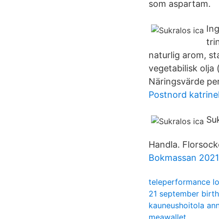
som aspartam.
Ing
tri
naturlig arom, s
vegetabilisk olja
Näringsvärde per 
Postnord katrine
Suk
Handla. Florsoc
Bokmassan 2021
teleperformance l
21 september birth
kauneushoitola an
meawallet