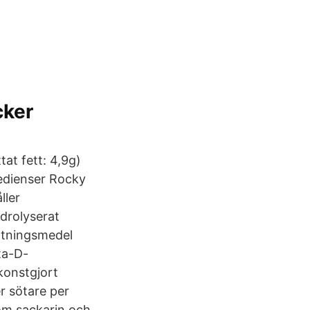
cker
at fett: 4,9g)
gredienser Rocky
ller
drolyserat
sötningsmedel
ta-D-
 konstgjort
r sötare per
som sackarin och