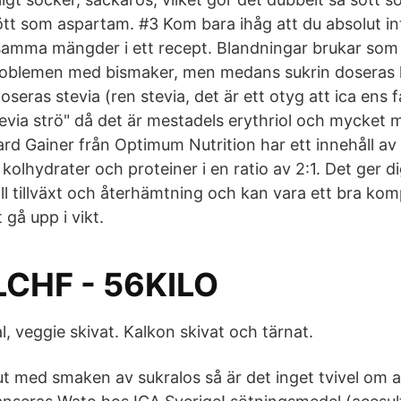
ött som aspartam. #3 Kom bara ihåg att du absolut in
samma mängder i ett recept. Blandningar brukar som
problemen med bismaker, men medans sukrin doseras
seras stevia (ren stevia, det är ett otyg att ica ens få
evia strö" då det är mestadels erythriol och mycket m
dard Gainer från Optimum Nutrition har ett innehåll av 
kolhydrater och proteiner i en ratio av 2:1. Det ger d
ill tillväxt och återhämtning och kan vara ett bra ko
 gå upp i vikt.
LCHF - 56KILO
l, veggie skivat. Kalkon skivat och tärnat.
t med smaken av sukralos så är det inget tvivel om a