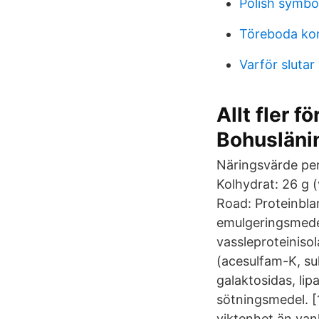
Polish symbo
Töreboda k
Varför slutar
Allt fler 
Bohusläni
Näringsvärde per 
Kolhydrat: 26 g (
Road: Proteinbla
emulgeringsmedel
vassleproteiniso
(acesulfam-K, su
galaktosidas, lip
sötningsmedel. [
viktenhet än vanl