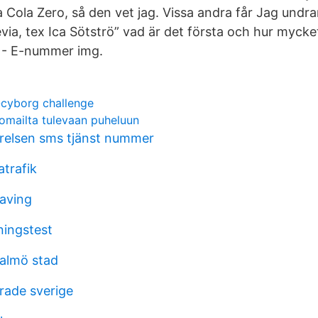
ia Cola Zero, så den vet jag. Vissa andra får Jag undra
evia, tex Ica Sötströ” vad är det första och hur mycke
 - E-nummer img.
-cyborg challenge
omailta tulevaan puheluun
relsen sms tjänst nummer
atrafik
raving
ningstest
almö stad
rade sverige