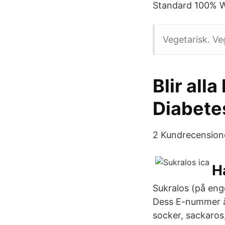
Standard 100% W
Vegetarisk. Ve
Blir alla
Diabete
2 Kundrecensioner
H
Sukralos (på enge
Dess E-nummer är
socker, sackaros,