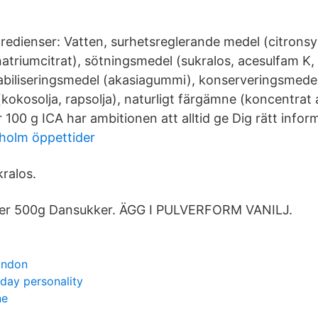
redienser: Vatten, surhetsreglerande medel (citronsy
natriumcitrat), sötningsmedel (sukralos, acesulfam K,
tabiliseringsmedel (akasiagummi), konserveringsmede
 (kokosolja, rapsolja), naturligt färgämne (koncentrat a
100 g ICA har ambitionen att alltid ge Dig rätt infor
holm öppettider
ralos.
ker 500g Dansukker. ÄGG I PULVERFORM VANILJ.
ondon
day personality
ne