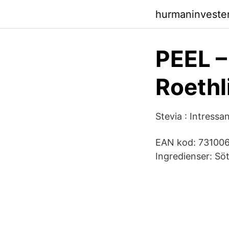
hurmaninveste
PEEL –
Roethl
Stevia : Intress
EAN kod: 7310067
Ingredienser: Sö