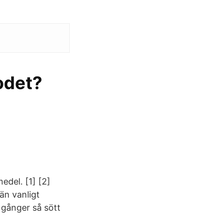
lodet?
edel. [1] [2]
än vanligt
 gånger så sött