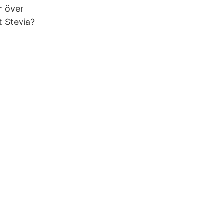
r över
t Stevia?