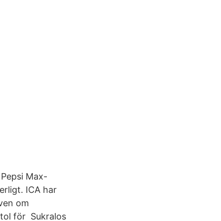
n Pepsi Max-
rligt. ICA har
 Även om
tol för Sukralos