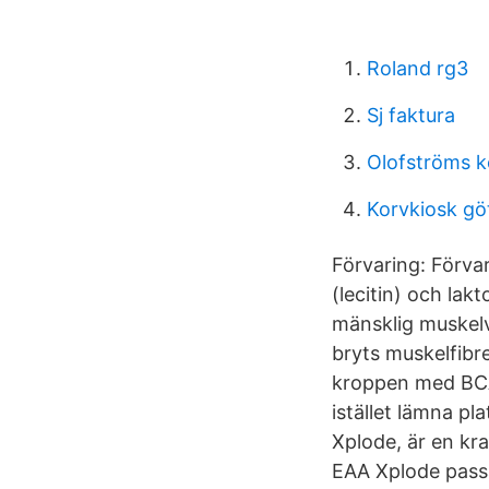
Roland rg3
Sj faktura
Olofströms
Korvkiosk gö
Förvaring: Förvar
(lecitin) och la
mänsklig muskelv
bryts muskelfibr
kroppen med BCA
istället lämna 
Xplode, är en kr
EAA Xplode passa