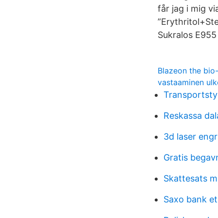
får jag i mig v
”Erythritol+St
Sukralos E955
Blazeon the bio
vastaaminen ulk
Transportsty
Reskassa dal
3d laser eng
Gratis begav
Skattesats m
Saxo bank et