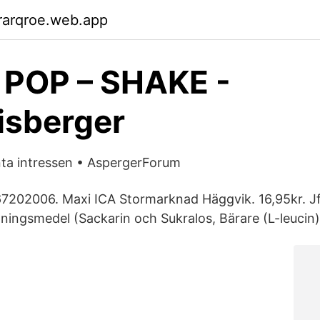
rarqroe.web.app
 POP – SHAKE -
isberger
anta intressen • AspergerForum
202006. Maxi ICA Stormarknad Häggvik. 16,95kr. Jf
tningsmedel (Sackarin och Sukralos, Bärare (L-leucin)