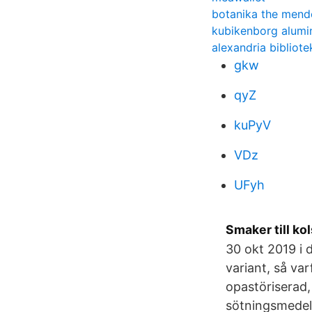
botanika the mend
kubikenborg alumi
alexandria bibliote
gkw
qyZ
kuPyV
VDz
UFyh
Smaker till ko
30 okt 2019 i 
variant, så va
opastöriserad,
sötningsmedel 