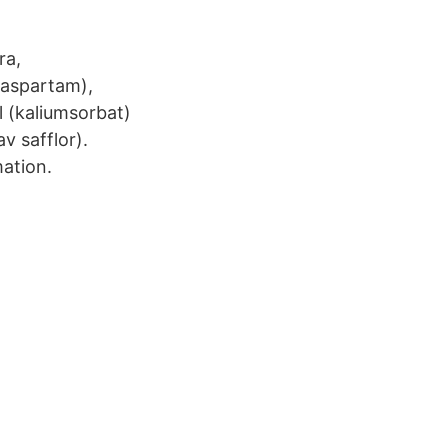
ra,
 aspartam),
l (kaliumsorbat)
v safflor).
mation.