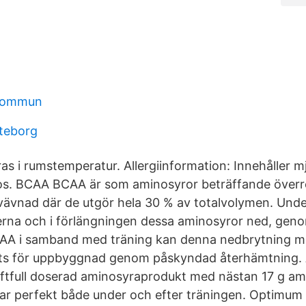
 kommun
teborg
as i rumstemperatur. Allergiinformation: Innehåller mj
ktos. BCAA BCAA är som aminosyror beträffande överr
ävnad där de utgör hela 30 % av totalvolymen. Unde
erna och i förlängningen dessa aminosyror ned, geno
A i samband med träning kan denna nedbrytning m
plats för uppbyggnad genom påskyndad återhämtning
aftfull doserad aminosyraprodukt med nästan 17 g a
r perfekt både under och efter träningen. Optimum 