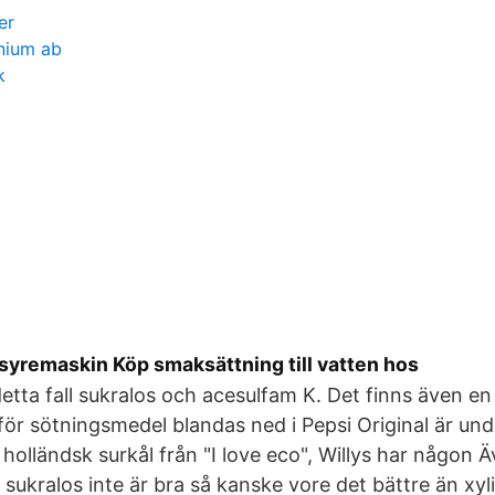
er
nium ab
k
lsyremaskin Köp smaksättning till vatten hos
detta fall sukralos och acesulfam K. Det finns även e
rför sötningsmedel blandas ned i Pepsi Original är unde
 holländsk surkål från "I love eco", Willys har någon
sukralos inte är bra så kanske vore det bättre än xyli