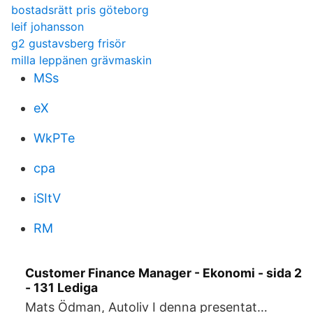
bostadsrätt pris göteborg
leif johansson
g2 gustavsberg frisör
milla leppänen grävmaskin
MSs
eX
WkPTe
cpa
iSItV
RM
Customer Finance Manager - Ekonomi - sida 2
- 131 Lediga
Mats Ödman, Autoliv I denna presentat…